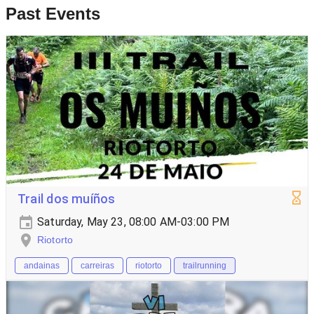
Past Events
Trail dos muíños
Saturday, May 23, 08:00 AM-03:00 PM
Riotorto
andainas
carreiras
riotorto
trailrunning