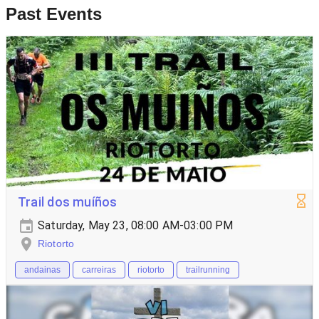
Past Events
Trail dos muíños
Saturday, May 23, 08:00 AM-03:00 PM
Riotorto
andainas
carreiras
riotorto
trailrunning