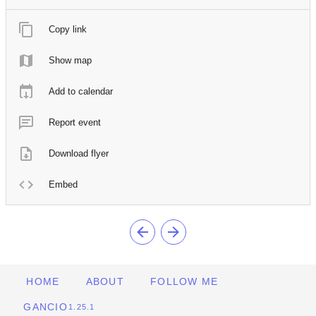
Copy link
Show map
Add to calendar
Report event
Download flyer
Embed
HOME
ABOUT
FOLLOW ME
GANCIO
1.25.1