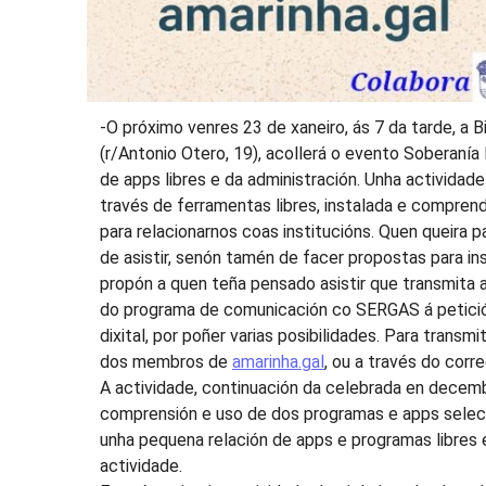
-O próximo venres 23 de xaneiro, ás 7 da tarde, a 
(r/Antonio Otero, 19), acollerá o evento Soberanía D
de apps libres e da administración. Unha actividad
través de ferramentas libres, instalada e compre
para relacionarnos coas institucións. Quen queira 
de asistir, senón tamén de facer propostas para in
propón a quen teña pensado asistir que transmita a
do programa de comunicación co SERGAS á petición 
dixital, por poñer varias posibilidades. Para trans
dos membros de
amarinha.gal
, ou a través do cor
A actividade, continuación da celebrada en decemb
comprensión e uso de dos programas e apps selecci
unha pequena relación de apps e programas libres 
actividade.