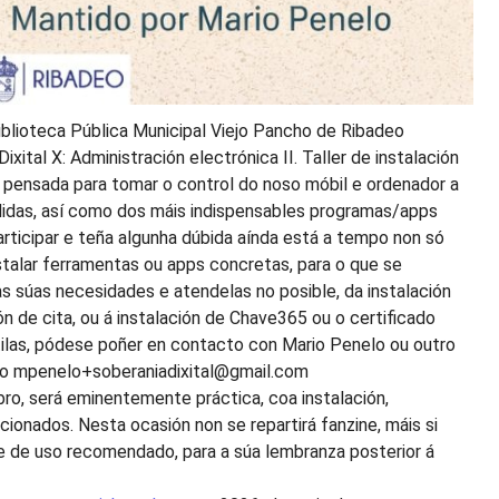
Biblioteca Pública Municipal Viejo Pancho de Ribadeo
ixital X: Administración electrónica II. Taller de instalación
e pensada para tomar o control do noso móbil e ordenador a
ndidas, así como dos máis indispensables programas/apps
participar e teña algunha dúbida aínda está a tempo non só
stalar ferramentas ou apps concretas, para o que se
s súas necesidades e atendelas no posible, da instalación
de cita, ou á instalación de Chave365 ou o certificado
mitilas, pódese poñer en contacto con Mario Penelo ou outro
reo mpenelo+soberaniadixital@gmail.com
ro, será eminentemente práctica, coa instalación,
onados. Nesta ocasión non se repartirá fanzine, máis si
e de uso recomendado, para a súa lembranza posterior á